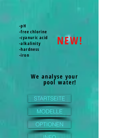
-pH
-free chlorine
NEW!
-cyanuric acid
-alkalinity
-hardness
-iron
We analyse your
pool water!
STARTSEITE
MODELLE
OPTIONEN
INFO