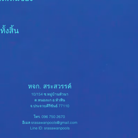
้งสิ้น
หจก. สระสวรรค์
10/154 ซ.หมู่บ้านหัวนา
ต.หนองแก อ.หัวหิน
จ.ประจวบคีรีขันธ์ 77110
โทร. 096 750 2670
อีเมล
srasawanpools@gmail.com
Line ID: srasawanpools