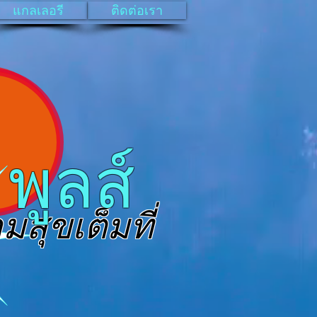
แกลเลอรี
ติดต่อเรา
ูลส์
มสุขเต็มที่