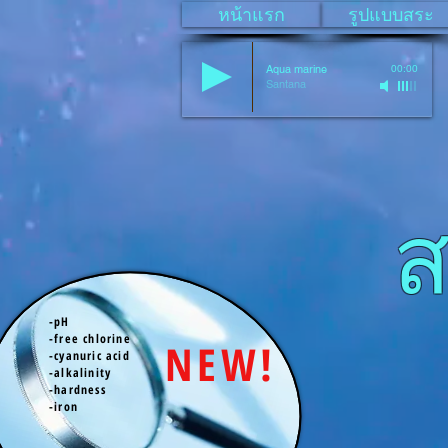
หน้าแรก
รูปแบบสระ
Aqua marine
00:00
Santana
สระส
-pH
-free chlorine
NEW!
-cyanuric acid
-alkalinity
-hardness
-iron