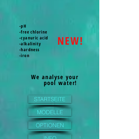
-pH
-free chlorine
NEW!
-cyanuric acid
-alkalinity
-hardness
-iron
We analyse your
pool water!
STARTSEITE
MODELLE
OPTIONEN
INFO