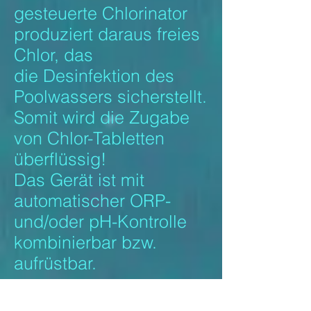
gesteuerte Chlorinator
produziert daraus freies
Chlor, das
die Desinfektion des
Poolwassers sicherstellt.
Somit wird die Zugabe
von Chlor-Tabletten
überflüssig!
Das Gerät ist mit
automatischer ORP-
und/oder pH-Kontrolle
kombinierbar bzw.
aufrüstbar.