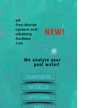
-pH
-free chlorine
NEW!
-cyanuric acid
-alkalinity
-hardness
-iron
We analyse your
pool water!
STARTSEITE
MODELLE
OPTIONEN
INFO