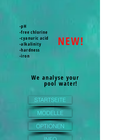
-pH
-free chlorine
NEW!
-cyanuric acid
-alkalinity
-hardness
-iron
We analyse your
pool water!
STARTSEITE
MODELLE
OPTIONEN
INFO