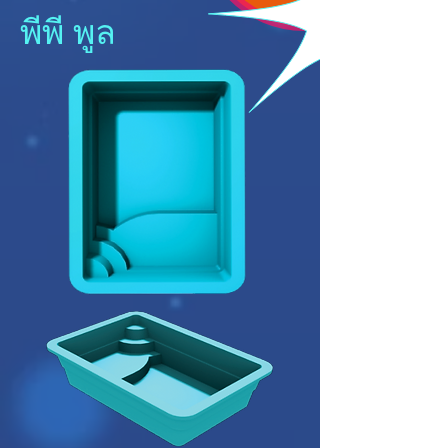
พีพี พูล