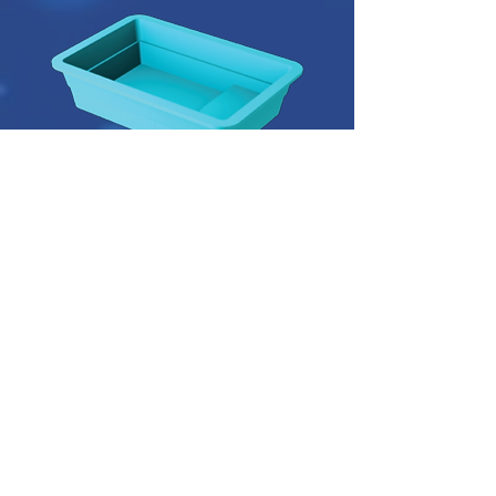
ขนาด
ยาว
ม
4.0
กว้าง
ม
ลึก
ม
2.5
1.2