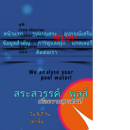
-pH
-free chlorine
หน้าแรก
รูปแบบสระ
อุปกรณ์เสริม
NEW!
-cyanuric acid
-alkalinity
ข้อมูลสำคัญ
การดูแลสระ
แกลเลอรี
-hardness
ติดต่อเรา
-iron
We analyse your
pool water!
ระสวรรค์ พูลส์
เพื่อความสุขเต็มที่
ใน
5-7
วัน
เท่านั้น